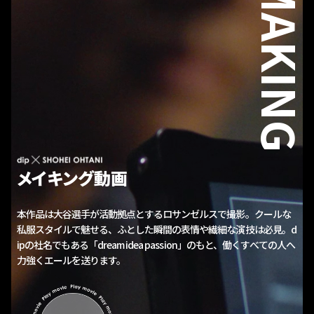
MAKING
メイキング動画
本作品は大谷選手が活動拠点とするロサンゼルスで撮影。
クールな
私服スタイルで魅せる、ふとした瞬間の表情や繊細な演技は必見。
d
ipの社名でもある「dream idea passion」のもと、働くすべての
人へ
力強くエールを送ります。