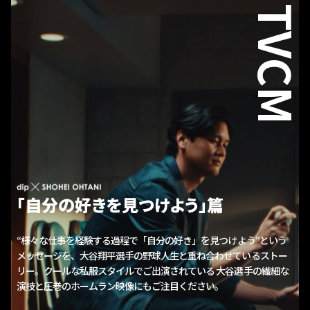
TVCM
「自分の好きを見つけよう」篇
“様々な仕事を経験する過程で「自分の好き」を見つけよう”
という
メッセージを、大谷翔平選手の野球人生と
重ね合わせているストー
リー。クールな私服スタイルで
ご出演されている 大谷選手の繊細な
演技と
圧巻のホームラン映像にもご注目ください。