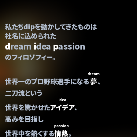
私たちdipを動かしてきたものは
社名に込められた
d
ream
i
dea
p
assion
のフィロソフィー。
dream
世界一のプロ野球選手になる
夢
、
二刀流という
idea
世界を驚かせた
アイデア
、
高みを目指し
passion
世界中を熱くする
情熱
。